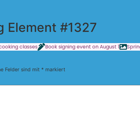
ng Element #1327
ooking classes
Book signing event on August 1
Spring
he Felder sind mit
*
markiert